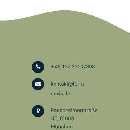
+ 49 152 21507803
kontakt@terra-
nexis.de
Rosenheimerstraße
116, 81669
München