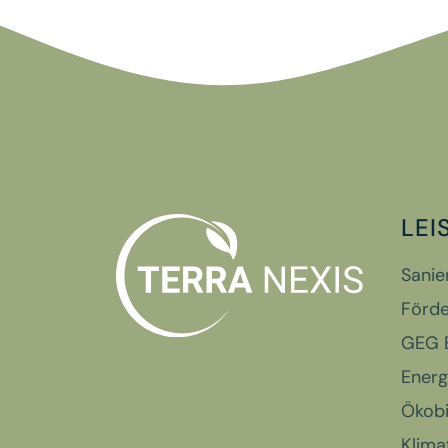
LEI
Sanie
Förde
GEG E
Energ
Ökobi
Klima